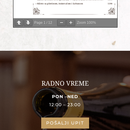
Page
1
/
12
Zoom
100%
RADNO VREME
PON –NED
12:00 – 23:00
POŠALJI UPIT